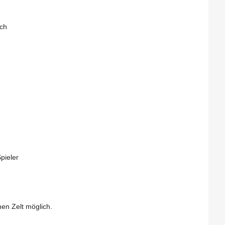
sch
pieler
en Zelt möglich.